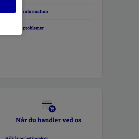
Produkt information
Produkt problemer
Når du handler ved os
Vilkår og betingelser