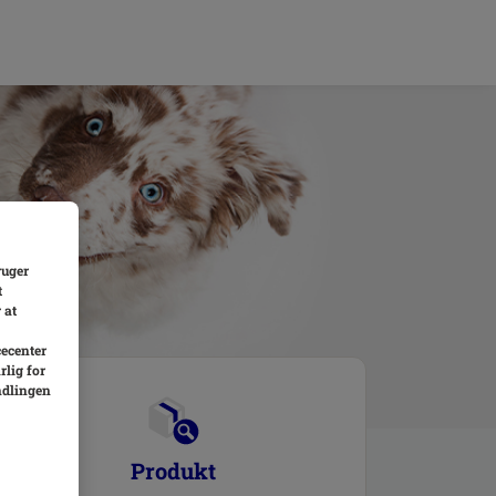
ruger
t
 at
cecenter
rlig for
ndlingen
Produkt