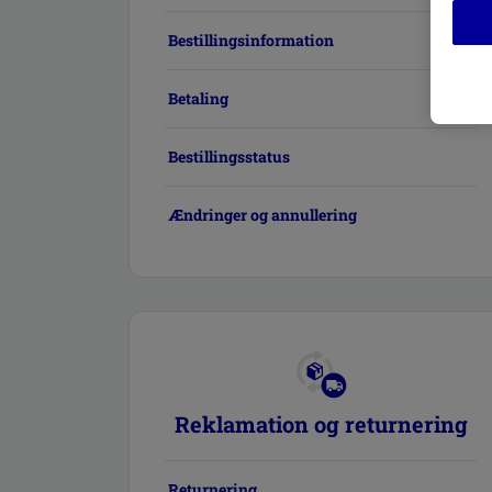
Bestillingsinformation
Betaling
Bestillingsstatus
Ændringer og annullering
Reklamation og returnering
Returnering