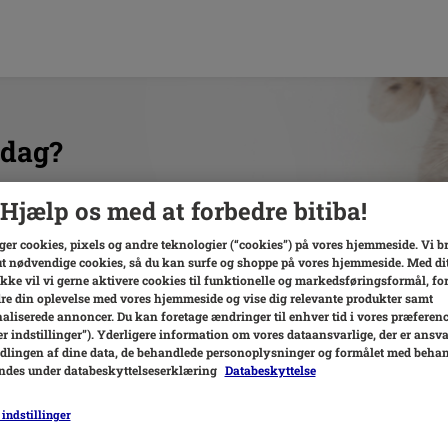
 dag?
Hjælp os med at forbedre bitiba!
ger cookies, pixels og andre teknologier (“cookies”) på vores hjemmeside. Vi b
t nødvendige cookies, så du kan surfe og shoppe på vores hjemmeside. Med di
ke vil vi gerne aktivere cookies til funktionelle og markedsføringsformål, for
re din oplevelse med vores hjemmeside og vise dig relevante produkter samt
aliserede annoncer. Du kan foretage ændringer til enhver tid i vores præferen
er indstillinger”). Yderligere information om vores dataansvarlige, der er ansva
lingen af ​​dine data, de behandlede personoplysninger og formålet med beha
indes under databeskyttelseserklæring
Databeskyttelse
 indstillinger
Levering