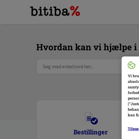
Hvordan kan vi hjælpe i
Vi bru
absolu
samtyk
forbed
person
(“Just
behand
kan f
Tilpas
Bestillinger