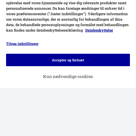
oplevelse med vores hjemmeside og vise dig relevante produkter samt
personaliserede annoncer. Du kan foretage ændringer til enhver tid i
vores præferencecenter (“Juster indstillinger”). Yderligere information
om vores dataansvarlige, der er ansvarlig for behandlingen af ​​dine
data, de behandlede personoplysninger og formålet med behandlingen
kan findes under databeskyttelseserklæring
Databeskyttelse
Tilpas indstillinger
Betalingsformer
Accepter og fortsæt
Kun nødvendige cookies
Levering
Sikker betaling
Hjælp
Kontakt
Generelle vilkår
Firmaoplysninger