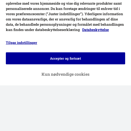
oplevelse med vores hjemmeside og vise dig relevante produkter samt
personaliserede annoncer. Du kan foretage ændringer til enhver tid i
vores præferencecenter (“Juster indstillinger”). Yderligere information
om vores dataansvarlige, der er ansvarlig for behandlingen af ​​dine
data, de behandlede personoplysninger og formålet med behandlingen
kan findes under databeskyttelseserklæring
Databeskyttelse
Tilpas indstillinger
Betalingsformer
Accepter og fortsæt
Kun nødvendige cookies
Levering
Sikker betaling
Hjælp
Kontakt
Generelle vilkår
Firmaoplysninger