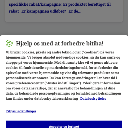
specifikke rabat/kampagne: Er produktet berettiget til
rabat Er kampagnen udløbet? Er de...
Hjælp os med at forbedre bitiba!
Vi bruger cookies, pixels og andre teknologier (“cookies”) på vores
hjemmeside. Vi bruger absolut nødvendige cookies, så du kan surfe og
shoppe på vores hjemmeside. Med dit samtykke vil vi gerne aktivere
cookies til funktionelle og markedsføringsformål, for at forbedre din
oplevelse med vores hjemmeside og vise dig relevante produkter samt
personaliserede annoncer. Du kan foretage ændringer til enhver tid i
vores præferencecenter (“Juster indstillinger”). Yderligere information
om vores dataansvarlige, der er ansvarlig for behandlingen af ​​dine
data, de behandlede personoplysninger og formålet med behandlingen
kan findes under databeskyttelseserklæring
Databeskyttelse
Tilpas indstillinger
Betalingsformer
Accepter og fortsæt